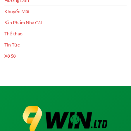
Hướng Dẫn
Khuyến Mãi
Sản Phẩm Nhà Cái
Thể thao
Tin Tức
Xổ Số