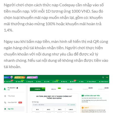
Người chơi chọn cách thức nạp Codepay cần nhập vào số
tiền muốn nạp. Với mỗi 1D tương ứng 1000 VND. Sau đó
chọn loại khuyến mãi nạp muốn nhận lại, gồm có: khuyến
mãi thưởng chào mừng 100% hoặc khuyến mãi hoàn trả
1,4%.
Ngay sau khi bấm nạp tiền, màn hình sẽ hiển thị mã QR cùng
ngân hàng chủ tài khoản nhận tiền. Người chơi thực hiện
chuyển khoản với nội dung như yêu cầu để được xử lý
nhanh chóng. Nếu sai nội dung sẽ không nhận được tiền vào
tài khoản.