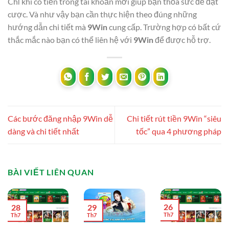
Chỉ khi có tiền trong tài khoản mới giúp bạn thỏa sức để đặt
cược. Và như vậy bạn cần thực hiện theo đúng những
hướng dẫn chi tiết mà
9Win
cung cấp. Trường hợp có bất cứ
thắc mắc nào bạn có thể liên hệ với
9Win
để được hỗ trợ.
Các bước đăng nhập 9Win dễ
Chi tiết rút tiền 9Win “siêu
dàng và chi tiết nhất
tốc” qua 4 phương pháp
BÀI VIẾT LIÊN QUAN
26
29
28
Th7
Th7
Th7