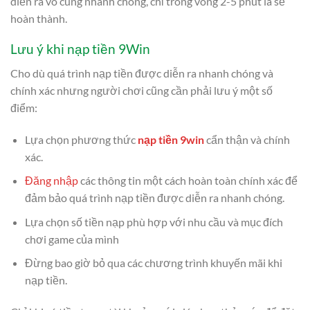
diễn ra vô cùng nhanh chóng, chỉ trong vòng 2-5 phút là sẽ
hoàn thành.
Lưu ý khi nạp tiền 9Win
Cho dù quá trình nạp tiền được diễn ra nhanh chóng và
chính xác nhưng người chơi cũng cần phải lưu ý một số
điểm:
Lựa chọn phương thức
nạp tiền 9win
cẩn thận và chính
xác.
Đăng nhập
các thông tin một cách hoàn toàn chính xác để
đảm bảo quá trình nạp tiền được diễn ra nhanh chóng.
Lựa chọn số tiền nạp phù hợp với nhu cầu và mục đích
chơi game của mình
Đừng bao giờ bỏ qua các chương trình khuyến mãi khi
nạp tiền.