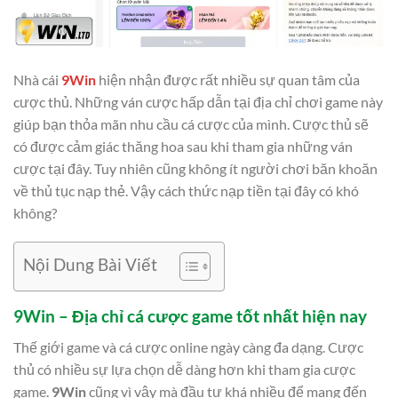
Nhà cái
9Win
hiện nhận được rất nhiều sự quan tâm của
cược thủ. Những ván cược hấp dẫn tại địa chỉ chơi game này
giúp bạn thỏa mãn nhu cầu cá cược của mình. Cược thủ sẽ
có được cảm giác thăng hoa sau khi tham gia những ván
cược tại đây. Tuy nhiên cũng không ít người chơi băn khoăn
về thủ tục nạp thẻ. Vậy cách thức nạp tiền tại đây có khó
không?
Nội Dung Bài Viết
9Win – Địa chỉ cá cược game tốt nhất hiện nay
Thế giới game và cá cược online ngày càng đa dạng. Cược
thủ có nhiều sự lựa chọn dễ dàng hơn khi tham gia cược
game.
9Win
cũng vì vậy mà đầu tư khá nhiều để mang đến