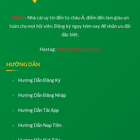
9WIN
- Nhà cái uy tín đến từ châu Á, điểm đến làm giàu an
toàn cho mọi hội viên. Đăng ký ngay hôm nay để nhận ưu đãi
đặc biệt.
Hastag:
#9win
#nha_cai_9win
HƯỚNG DẪN
Hướng Dẫn Đăng Ký
Hướng Dẫn Đăng Nhập
Hướng Dẫn Tải App
Hướng Dẫn Nạp Tiền
Hướng Dẫn Rút Tiền