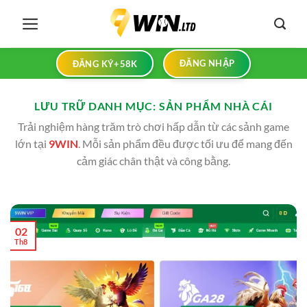
Bỏ
qua
nội
dung
ĐĂNG NHẬP
ĐĂNG KÝ+58K
LƯU TRỮ DANH MỤC:
SẢN PHẨM NHÀ CÁI
Trải nghiệm hàng trăm trò chơi hấp dẫn từ các sảnh game
lớn tại
9WIN
. Mỗi sản phẩm đều được tối ưu để mang đến
cảm giác chân thật và công bằng.
02
Th8