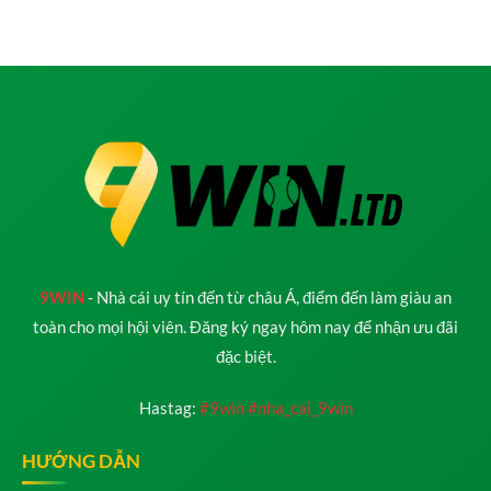
9WIN
- Nhà cái uy tín đến từ châu Á, điểm đến làm giàu an
toàn cho mọi hội viên. Đăng ký ngay hôm nay để nhận ưu đãi
đặc biệt.
Hastag:
#9win
#nha_cai_9win
HƯỚNG DẪN