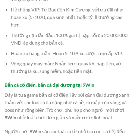
Hệ thống VIP: Từ Bạc đến Kim Cương, với ưu đãi như
hoàn xu (5-10%), quà sinh nhật, hoặc tỷ lệ thưởng cao
hơn.
Thưởng nạp lần đầu: 100% giá trị nạp, tối đa 20,000,000
VND, áp dụng cho bắn cá.
Hoàn xu hàng tuần: Hoàn 5-10% xu cược, tùy cấp VIP.
Vòng quay may mắn: Nhận lượt quay khi nạp tiền, với
thưởng là xu, súng hiếm, hoặc tiền mặt.
Bắn cá cổ điển, bắn cá đại dương tại 9Win
Đây là tựa game bắn cá cổ điển, lấy bối cảnh đại dương xanh
thẳm với các loài cá đa dạng như cá hề, cá mập, rùa vàng, và
boss như rồng biển. Trò chơi phù hợp cho người mới chơi
9Win
nhờ luật chơi đơn giản và mức cược linh hoạt.
Người chơi
9Win
săn các loài cá từ nhỏ (cá con, cá hề) đến