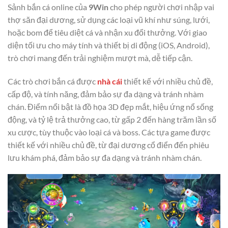
Sảnh bắn cá online của
9Win
cho phép người chơi nhập vai
thợ săn đại dương, sử dụng các loại vũ khí như súng, lưới,
hoặc bom để tiêu diệt cá và nhận xu đổi thưởng. Với giao
diện tối ưu cho máy tính và thiết bị di động (iOS, Android),
trò chơi mang đến trải nghiệm mượt mà, dễ tiếp cận.
Các trò chơi bắn cá được
nhà cái
thiết kế với nhiều chủ đề,
cấp độ, và tính năng, đảm bảo sự đa dạng và tránh nhàm
chán. Điểm nổi bật là đồ họa 3D đẹp mắt, hiệu ứng nổ sống
động, và tỷ lệ trả thưởng cao, từ gấp 2 đến hàng trăm lần số
xu cược, tùy thuộc vào loại cá và boss. Các tựa game được
thiết kế với nhiều chủ đề, từ đại dương cổ điển đến phiêu
lưu khám phá, đảm bảo sự đa dạng và tránh nhàm chán.