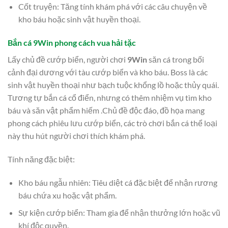
Cốt truyện: Tăng tính khám phá với các câu chuyện về
kho báu hoặc sinh vật huyền thoại.
Bắn cá 9Win phong cách vua hải tặc
Lấy chủ đề cướp biển, người chơi
9Win
săn cá trong bối
cảnh đại dương với tàu cướp biển và kho báu. Boss là các
sinh vật huyền thoại như bạch tuộc khổng lồ hoặc thủy quái.
Tương tự bắn cá cổ điển, nhưng có thêm nhiệm vụ tìm kho
báu và săn vật phẩm hiếm .Chủ đề độc đáo, đồ họa mang
phong cách phiêu lưu cướp biển, các trò chơi bắn cá thể loại
này thu hút người chơi thích khám phá.
Tính năng đặc biệt:
Kho báu ngẫu nhiên: Tiêu diệt cá đặc biệt để nhận rương
báu chứa xu hoặc vật phẩm.
Sự kiện cướp biển: Tham gia để nhận thưởng lớn hoặc vũ
khí độc quyền.