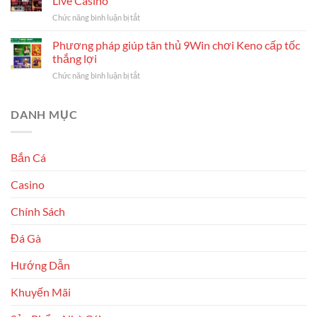
Live Casino
9Win
thưởng
Chức năng bình luận bị tắt
ở
có
hấp
Truy
gì
dẫn
cập
Phương pháp giúp tân thủ 9Win chơi Keno cấp tốc
hấp
nhất
9Win
dẫn?
thắng lợi
thưởng
Cách
Chức năng bình luận bị tắt
ở
thức
chơi
Phương
ngay
ra
pháp
tựa
sao?
giúp
DANH MỤC
game
tân
Xóc
thủ
đĩa
9Win
Live
Bắn Cá
chơi
Casino
Keno
Casino
cấp
tốc
thắng
Chính Sách
lợi
Đá Gà
Hướng Dẫn
Khuyến Mãi