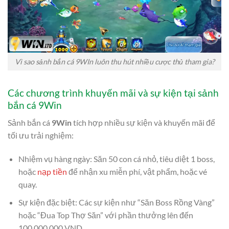
Vì sao sảnh bắn cá 9WIn luôn thu hút nhiều cược thủ tham gia?
Các chương trình khuyến mãi và sự kiện tại sảnh
bắn cá 9Win
Sảnh bắn cá
9Win
tích hợp nhiều sự kiện và khuyến mãi để
tối ưu trải nghiệm:
Nhiệm vụ hàng ngày: Săn 50 con cá nhỏ, tiêu diệt 1 boss,
hoặc
nạp tiền
để nhận xu miễn phí, vật phẩm, hoặc vé
quay.
Sự kiện đặc biệt: Các sự kiện như “Săn Boss Rồng Vàng”
hoặc “Đua Top Thợ Săn” với phần thưởng lên đến
100,000,000 VND.