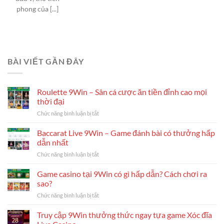
phong của [...]
BÀI VIẾT GẦN ĐÂY
Roulette 9Win – Sân cá cược ăn tiền đỉnh cao mọi
thời đại
Chức năng bình luận bị tắt
ở
Roulette
9Win
Baccarat Live 9Win – Game đánh bài có thưởng hấp
–
dẫn nhất
Sân
Chức năng bình luận bị tắt
ở
cá
Baccarat
cược
Live
Game casino tại 9Win có gì hấp dẫn? Cách chơi ra
ăn
9Win
tiền
sao?
–
đỉnh
Chức năng bình luận bị tắt
ở
Game
cao
Game
đánh
mọi
casino
Truy cập 9Win thưởng thức ngay tựa game Xóc đĩa
bài
thời
tại
có
đại